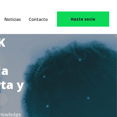
Noticias
Contacto
Hazte socio
K
la
rta y
Knowledge