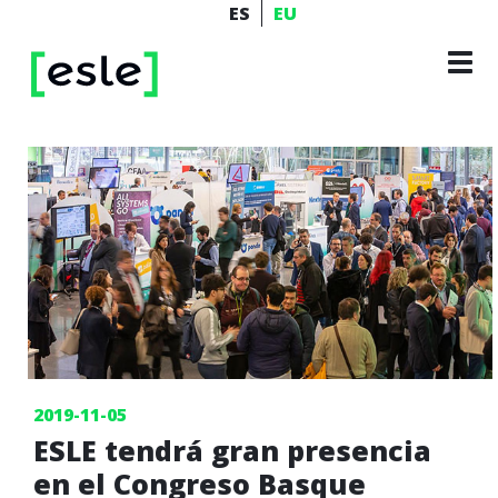
Skip
ES
EU
to
Tog
main
navi
content
2019-11-05
ESLE tendrá gran presencia
en el Congreso Basque