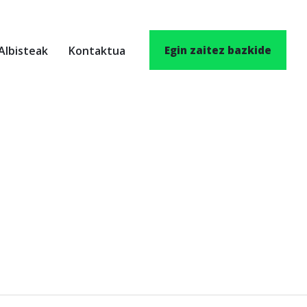
Albisteak
Kontaktua
Egin zaitez bazkide