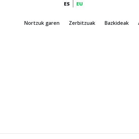
ES
EU
Nortzuk garen
Zerbitzuak
Bazkideak