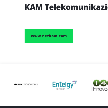
KAM Telekomunikazio
www.netkam.com