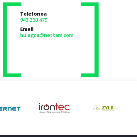
Telefonoa
943 260 479
Email
bulegoa@netkam.com