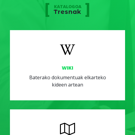
KATALOGOA
Tresnak
WIKI
Baterako dokumentuak elkarteko
kideen artean