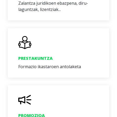
Zalantza juridikoen ebazpena, diru-
laguntzak, lizentziak...
PRESTAKUNTZA
Formazio ikastaroen antolaketa
PROMOZIOA