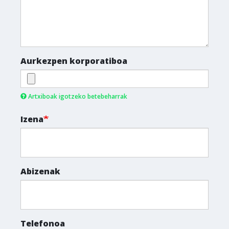
Aurkezpen korporatiboa
Artxiboak igotzeko betebeharrak
Izena
Abizenak
Telefonoa