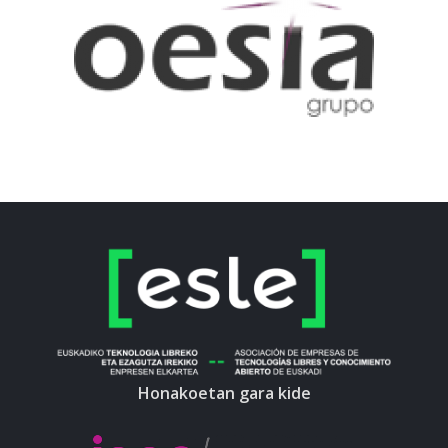
Honakoetan gara kide