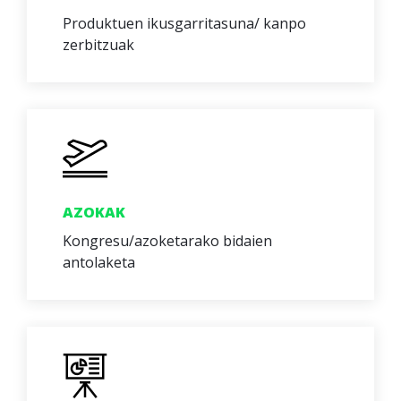
Produktuen ikusgarritasuna/ kanpo
zerbitzuak
AZOKAK
Kongresu/azoketarako bidaien
antolaketa