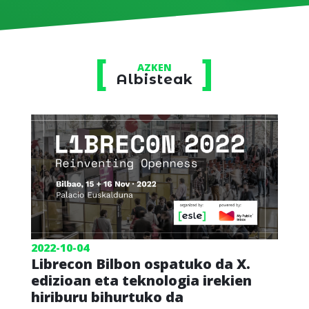
AZKEN
Albisteak
2022-10-04
Librecon Bilbon ospatuko da X.
edizioan eta teknologia irekien
hiriburu bihurtuko da