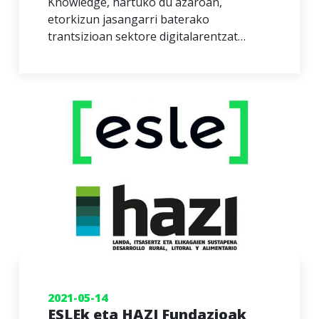
Knowledge, hartuko du azaroan,
etorkizun jasangarri baterako
trantsizioan sektore digitalarentzat…
2021-05-14
ESLEk eta HAZI Fundazioak