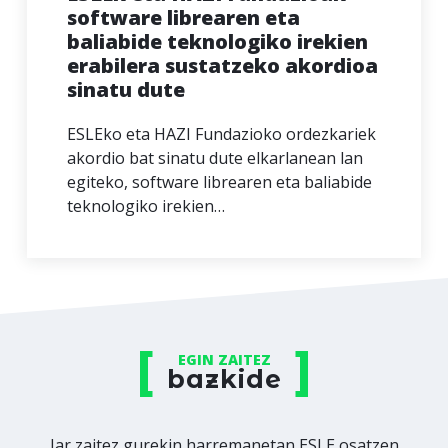
software librearen eta
baliabide teknologiko irekien
erabilera sustatzeko akordioa
sinatu dute
ESLEko eta HAZI Fundazioko ordezkariek
akordio bat sinatu dute elkarlanean lan
egiteko, software librearen eta baliabide
teknologiko irekien…
EGIN ZAITEZ
bazkide
Jar zaitez gurekin harremanetan ESLE osatzen