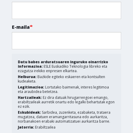
E-maila
Datu babes arduratsuaren inguruko oinarrizko
informazioa:
ESLE Euskadiko Teknologia libreko eta
ezagutza irekiko enpresen elkartea.
Helburua:
Bazkide egiteko eskaeren eta kontsulten
kudeaketa.
Legitimazioa:
Lortutako baimenak, interes legitimoa
eta araubidea betetzea.
Hartzaileak:
Ez dira datuak hirugarrengoei emango,
erabiltzaileak aurretik onartu edo legalki behartutak egon
ez ezik.
Eskubideak:
Sarbidea, zuzenketa, ezabaketa, trataera
mugatzea, datuen eramangarritasuna edo aurkaritza,
norbanakoen erabaki automatizatuei aurkaritza barne.
Jatorria:
Erabiltzailea