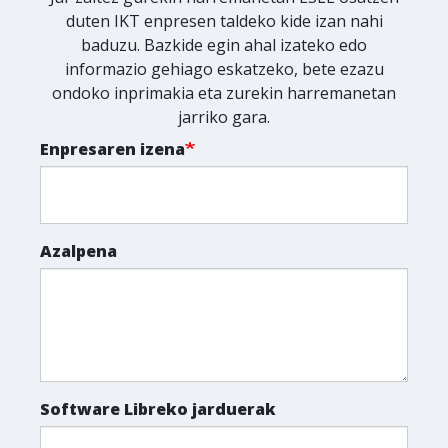
duten IKT enpresen taldeko kide izan nahi
baduzu. Bazkide egin ahal izateko edo
informazio gehiago eskatzeko, bete ezazu
ondoko inprimakia eta zurekin harremanetan
jarriko gara.
Enpresaren izena
Azalpena
Software Libreko jarduerak