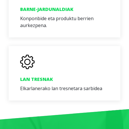
BARNE-JARDUNALDIAK
Konponbide eta produktu berrien
aurkezpena.
LAN TRESNAK
Elkarlanerako lan tresnetara sarbidea