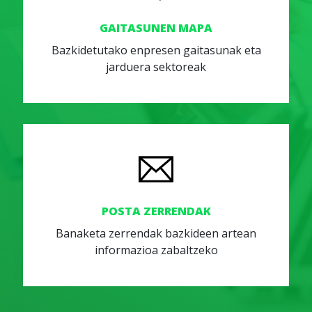
GAITASUNEN MAPA
Bazkidetutako enpresen gaitasunak eta
jarduera sektoreak
POSTA ZERRENDAK
Banaketa zerrendak bazkideen artean
informazioa zabaltzeko