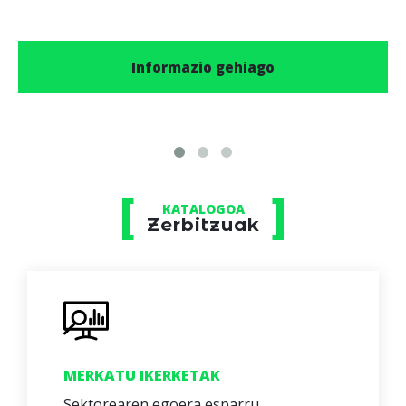
Informazio gehiago
KATALOGOA
Zerbitzuak
MERKATU IKERKETAK
Sektorearen egoera esparru