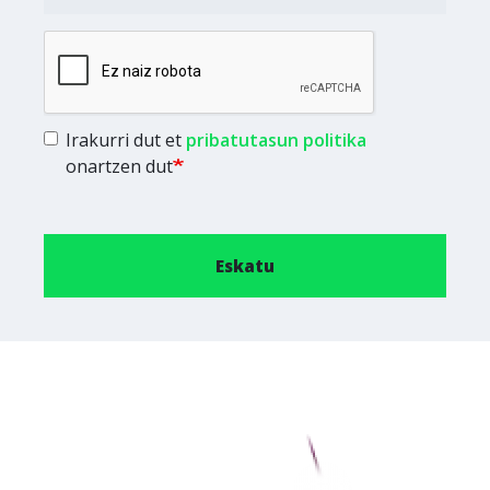
Irakurri dut et
pribatutasun politika
onartzen dut
Eskatu